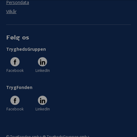
Persondata
Vilkår
Følg os
TryghedsGruppen
Facebook
LinkedIn
TrygFonden
Facebook
LinkedIn
© TrygFonden smba @ TryghedsGruppen smba.