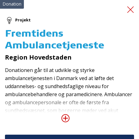
Donation
Projekt
Fremtidens
Førstehjælpskursus
Ambulancetjeneste
Region Hovedstaden
Donationen går til at udvikle og styrke
ambulancetjenesten i Danmark ved at løfte det
uddannelses- og sundhedsfaglige niveau for
ambulancebehandlere og paramedicinere. Ambulancer
Tilmeld nyhedsbrev
og ambulancepersonale er ofte de første fra
De seneste nyheder om TrygFondens og TryghedsGruppens
sundhedsvæsnet, som borgerne møder ved akut
aktiviteter direkte i din indbakke.
sygdom og tilskadekomst. Ambulancepersonalet
påbegynder livreddende behandling, afbøder
Tilmeld
borgernes kritiske tilstand og faciliterer transport til