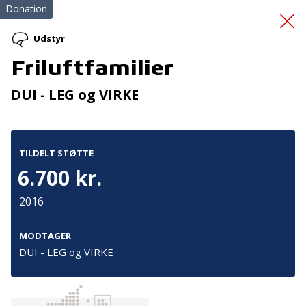
Donation
Udstyr
Friluftfamilier
Førstehjælp til de
DUI - LEG og VIRKE
frivillige
TILDELT STØTTE
6.700 kr.
2016
Tilmeld nyhedsbrev
MODTAGER
DUI - LEG og VIRKE
De seneste nyheder om TrygFondens og TryghedsGruppens
aktiviteter direkte i din indbakke.