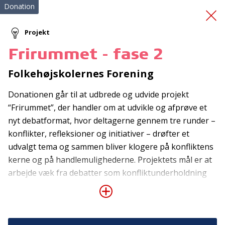
Donation
Projekt
Frirummet - fase 2
Friluftslivskultur
på
Folkehøjskolernes Forening
vandet
Donationen går til at udbrede og udvide projekt
“Frirummet”, der handler om at udvikle og afprøve et
nyt debatformat, hvor deltagerne gennem tre runder –
konflikter, refleksioner og initiativer – drøfter et
udvalgt tema og sammen bliver klogere på konfliktens
kerne og på handlemulighederne. Projektets mål er at
arbejde væk fra debatter som konfliktunderholdning
Tilmeld nyhedsbrev
og i stedet bringe modsætninger sammen. Desuden
De seneste nyheder om TrygFondens og TryghedsGruppens
skal Frirummet bringe værdier tilbage i
aktiviteter direkte i din indbakke.
samfundsdebatten gennem debatindlæg med
værdipolitisk sigte samt gennem debatnormer, der