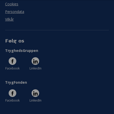
I meget ringe grad
I meget høj grad
Cookies
Persondata
Se hele evaluering
Vilkår
Følg os
TryghedsGruppen
Facebook
LinkedIn
TrygFonden
Facebook
LinkedIn