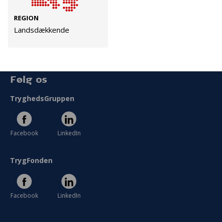
Cookies
REGION
Persondata
Landsdækkende
Vilkår
Følg os
TryghedsGruppen
Facebook
LinkedIn
TrygFonden
Facebook
LinkedIn