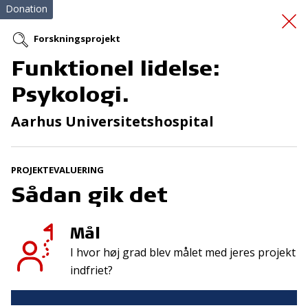
Donation
Forskningsprojekt
Funktionel lidelse:
Tømmerflådetur til
Psykologi.
Sverige
Aarhus Universitetshospital
PROJEKTEVALUERING
Sådan gik det
Mål
Tilmeld nyhedsbrev
I hvor høj grad blev målet med jeres projekt
De seneste nyheder om TrygFondens og TryghedsGruppens
indfriet?
aktiviteter direkte i din indbakke.