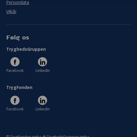
Persondata
I meget ringe grad
I meget høj grad
Vilkår
Se hele evaluering
Følg os
TryghedsGruppen
Facebook
LinkedIn
TrygFonden
Facebook
LinkedIn
© TrygFonden smba @ TryghedsGruppen smba.