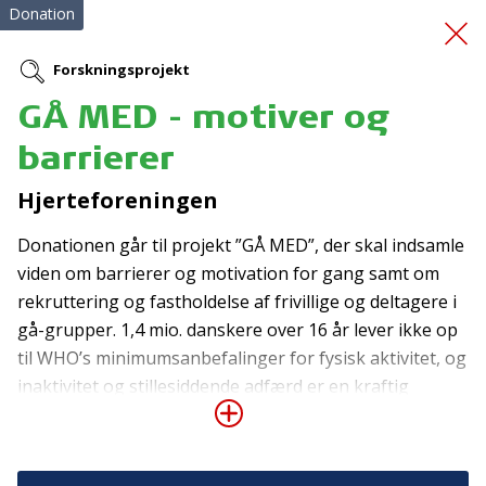
Donation
Forskningsprojekt
GÅ MED - motiver og
UngeSkaber
barrierer
Hjerteforeningen
Donationen går til projekt ”GÅ MED”, der skal indsamle
viden om barrierer og motivation for gang samt om
rekruttering og fastholdelse af frivillige og deltagere i
gå-grupper. 1,4 mio. danskere over 16 år lever ikke op
Tilmeld nyhedsbrev
til WHO’s minimumsanbefalinger for fysisk aktivitet, og
De seneste nyheder om TrygFondens og TryghedsGruppens
inaktivitet og stillesiddende adfærd er en kraftig
aktiviteter direkte i din indbakke.
risikofaktor for en lang række sygdomme. ”GÅ MED”
skal derfor få flere inaktive danskere til at gå mere i
Tilmeld
frivilligt drevne gå-grupper i hele Danmark.