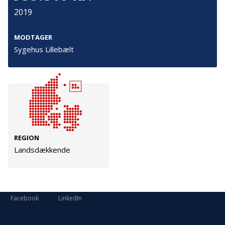
Cookies
2019
Persondata
MODTAGER
Vilkår
Sygehus Lillebælt
Følg os
TryghedsGruppen
Facebook
LinkedIn
REGION
Landsdækkende
TrygFonden
Facebook
LinkedIn