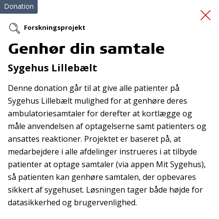
Donation
Forskningsprojekt
Genhør din samtale
Genindsendelse af
Sygehus Lillebælt
160273
Denne donation går til at give alle patienter på
Sygehus Lillebælt mulighed for at genhøre deres
ambulatoriesamtaler for derefter at kortlægge og
måle anvendelsen af optagelserne samt patienters og
ansattes reaktioner. Projektet er baseret på, at
medarbejdere i alle afdelinger instrueres i at tilbyde
patienter at optage samtaler (via appen Mit Sygehus),
Tilmeld nyhedsbrev
så patienten kan genhøre samtalen, der opbevares
De seneste nyheder om TrygFondens og TryghedsGruppens
sikkert af sygehuset. Løsningen tager både højde for
aktiviteter direkte i din indbakke.
datasikkerhed og brugervenlighed.