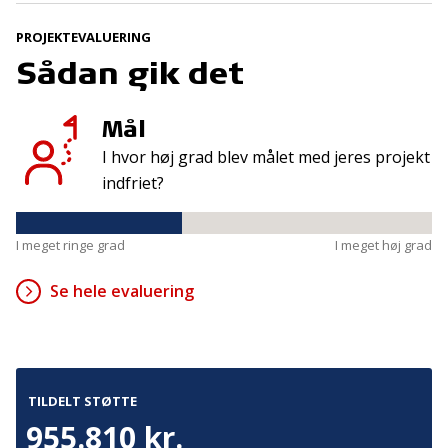
Tilmeld
PROJEKTEVALUERING
Sådan gik det
Kontakt
Adresse
Mål
Hummeltoftevej 49
TrygFonden
2830 Virum
I hvor høj grad blev målet med jeres projekt
T:
45 26 08 00
Denmark
indfriet?
info@trygfonden.dk
Vis vej hertil
TryghedsGruppen
I meget ringe grad
I meget høj grad
T:
45 26 08 26
info@tryghedsgruppen.dk
Se hele evaluering
Fakturering
Kontakt os
TILDELT STØTTE
955.810 kr.
Presse