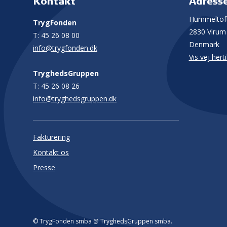
Kontakt
Adress
Hummeltoft
TrygFonden
2830 Virum
T:
45 26 08 00
Denmark
info@trygfonden.dk
Vis vej herti
TryghedsGruppen
T:
45 26 08 26
info@tryghedsgruppen.dk
Fakturering
Kontakt os
Presse
© TrygFonden smba @ TryghedsGruppen smba.