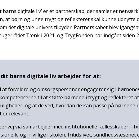
dit barns digitale liv’ er et partnerskab, der samler et netværk
n, at børn og unge trygt og reflekteret skal kunne udnytte 
om det digitale univers tilbyder. Partnerskabet blev igangsat
ugerrådet Tænk i 2021, og TrygFonden har indgået siden 2
 dit barns digitale liv arbejder for at:
il at forældre og omsorgspersoner engagerer sig i børnenes d
 kompetencerne til at støtte børnene i trygt og reflekteret a
muligheder, og at de ved, hvordan de kan passe på børnene i 
et er relevant.
envej via samarbejder med institutionelle fællesskaber – fx 
ionelle og frivillige i skolen, fritidslivet, sundhedsvæsenet 