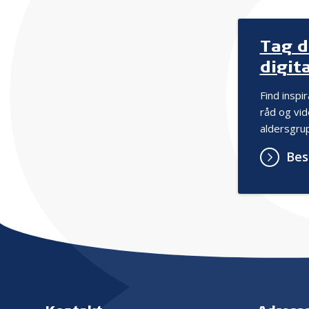
Tag d
digita
Find inspi
råd og vi
aldersgru
Bes