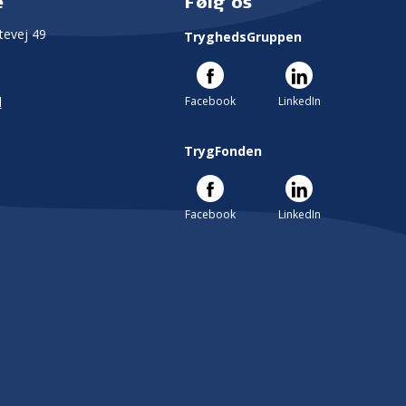
e
Følg os
evej 49
TryghedsGruppen
Facebook
LinkedIn
l
TrygFonden
Facebook
LinkedIn