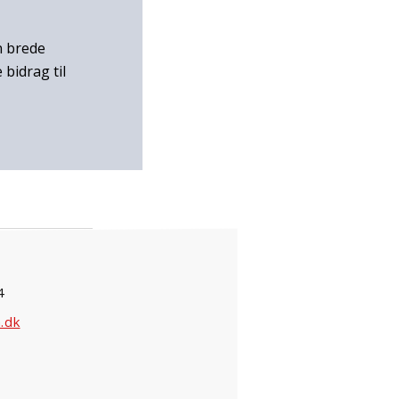
n brede
bidrag til
4
.dk