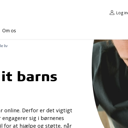
Log in
Om os
le liv
dit barns
r online. Derfor er det vigtigt
 engagerer sig i børnenes
til for at hjælpe og støtte, når