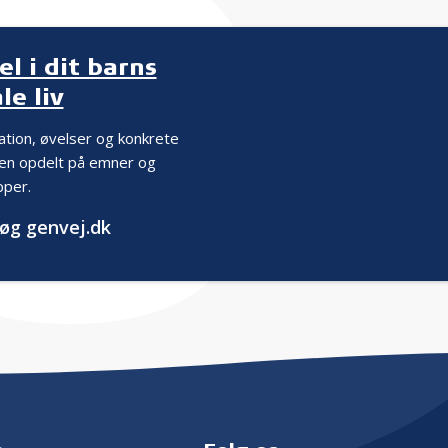
el i dit barns
le liv
ration, øvelser og konkrete
den opdelt på emner og
pper.
øg genvej.dk