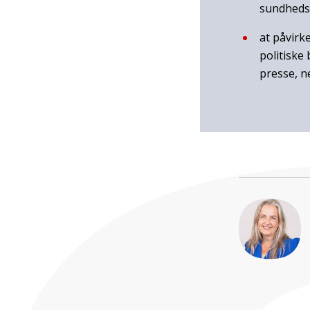
sundheds
at påvirk
politiske
presse, n