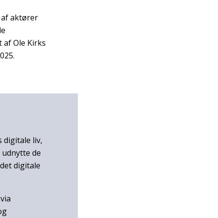
 af aktører
de
 af Ole Kirks
025.
igitale liv,
t udnytte de
det digitale
via
og