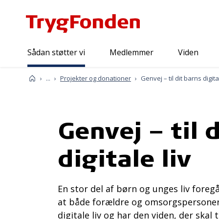
Sådan støtter vi
Medlemmer
Viden
Sådan støtter vi
Forside
...
Projekter og donationer
Genvej – til dit barns digita
Genvej – til 
digitale liv
En stor del af børn og unges liv foregå
at både forældre og omsorgspersoner
digitale liv og har den viden, der skal 