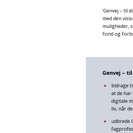
‘Genvej – til 
med den visio
muligheder, s
Fond og Forbr
Genvej – til
bidrage t
at de har
digitale 
liv, når d
udbrede G
fagprofess