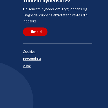
Tilmeld nyhedsbrev
De seneste nyheder om TrygFondens og
TryghedsGruppens aktiviteter direkte i din
indbakke.
Tilmeld
Cookies
Persondata
Vilkår