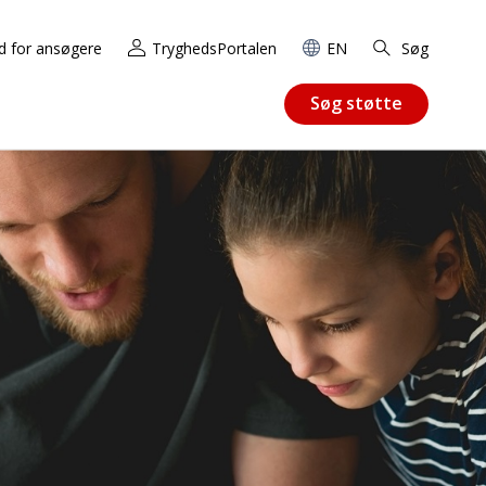
d for ansøgere
TryghedsPortalen
EN
Søg
Søg støtte