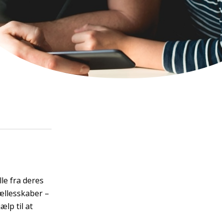
le fra deres
fællesskaber –
lp til at