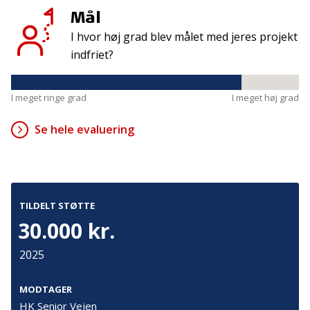
Mål
I hvor høj grad blev målet med jeres projekt
Kontakt
Adresse
indfriet?
Hummeltoftevej 49
TrygFonden
2830 Virum
T:
45 26 08 00
Denmark
I meget ringe grad
I meget høj grad
info@trygfonden.dk
Vis vej hertil
Se hele evaluering
TryghedsGruppen
T:
45 26 08 26
info@tryghedsgruppen.dk
TILDELT STØTTE
30.000 kr.
Fakturering
Kontakt os
2025
Presse
MODTAGER
Cookies
HK Senior Vejen