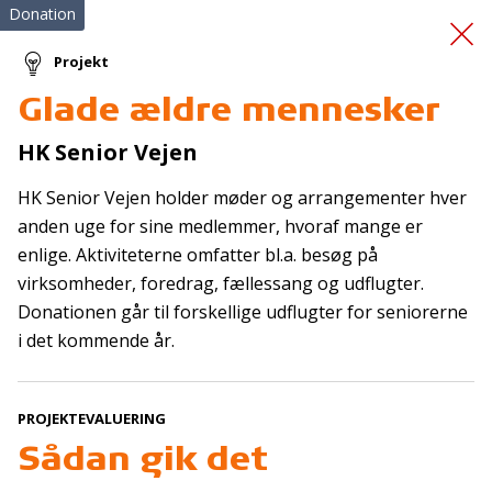
Donation
Projekt
Glade ældre mennesker
Luftballonen
HK Senior Vejen
HK Senior Vejen holder møder og arrangementer hver
anden uge for sine medlemmer, hvoraf mange er
enlige. Aktiviteterne omfatter bl.a. besøg på
virksomheder, foredrag, fællessang og udflugter.
Donationen går til forskellige udflugter for seniorerne
Tilmeld nyhedsbrev
i det kommende år.
De seneste nyheder om TrygFondens og TryghedsGruppens
aktiviteter direkte i din indbakke.
PROJEKTEVALUERING
Sådan gik det
Tilmeld