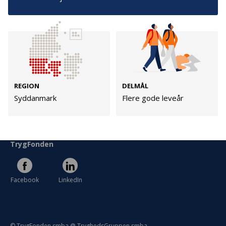
Persondata
Vilkår
Følg os
TryghedsGruppen
REGION
DELMÅL
Syddanmark
Flere gode leveår
Facebook
LinkedIn
TrygFonden
Facebook
LinkedIn
© TrygFonden smba @ TryghedsGruppen smba.