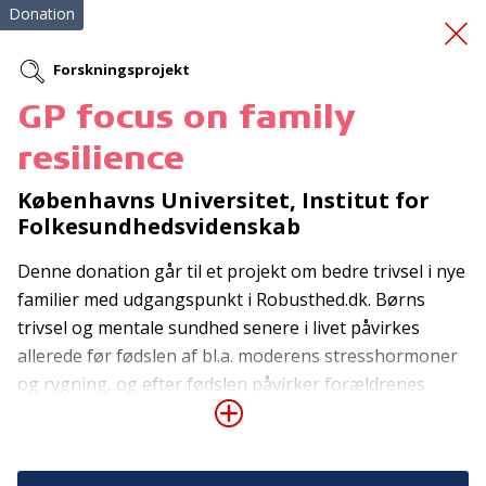
Donation
Forskningsprojekt
GP focus on family
En tryg overgang -
resilience
onboarding
Københavns Universitet, Institut for
Folkesundhedsvidenskab
Denne donation går til et projekt om bedre trivsel i nye
familier med udgangspunkt i Robusthed.dk. Børns
trivsel og mentale sundhed senere i livet påvirkes
allerede før fødslen af bl.a. moderens stresshormoner
Tilmeld nyhedsbrev
og rygning, og efter fødslen påvirker forældrenes
trivsel også barnets udvikling. En tæt og positiv
De seneste nyheder om TrygFondens og TryghedsGruppens
relation mellem barn og forældre øger barnets evne til
aktiviteter direkte i din indbakke.
at håndtere problemer og modgang, og forskerne vil