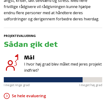
angst, kriser, lavt selvværd og stress. Med flere
Tilmeld
frivillige rådgivere vil rådgivningen kunne hjælpe
endnu flere personer med at håndtere deres
udfordringer og derigennem forbedre deres hverdag.
Kontakt
Adresse
Hummeltoftevej 49
TrygFonden
PROJEKTEVALUERING
2830 Virum
T:
45 26 08 00
Sådan gik det
Denmark
info@trygfonden.dk
Vis vej hertil
TryghedsGruppen
Mål
T:
45 26 08 26
I hvor høj grad blev målet med jeres projekt
info@tryghedsgruppen.dk
indfriet?
I meget ringe grad
I meget høj grad
Fakturering
Kontakt os
Se hele evaluering
Presse