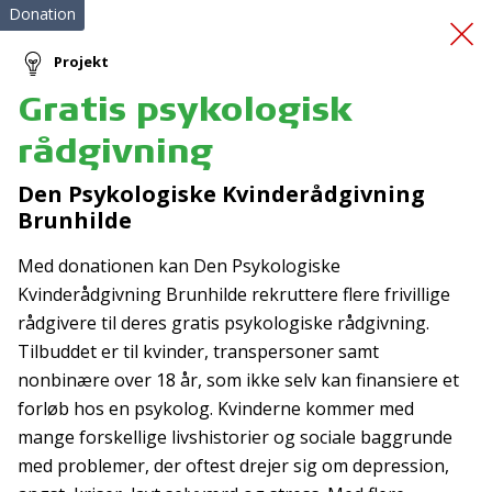
Donation
Projekt
Gratis psykologisk
Vi lærer sammen i
rådgivning
indskolingen
Den Psykologiske Kvinderådgivning
Brunhilde
Med donationen kan Den Psykologiske
Kvinderådgivning Brunhilde rekruttere flere frivillige
rådgivere til deres gratis psykologiske rådgivning.
Tilbuddet er til kvinder, transpersoner samt
Tilmeld nyhedsbrev
nonbinære over 18 år, som ikke selv kan finansiere et
forløb hos en psykolog. Kvinderne kommer med
De seneste nyheder om TrygFondens og TryghedsGruppens
mange forskellige livshistorier og sociale baggrunde
aktiviteter direkte i din indbakke.
med problemer, der oftest drejer sig om depression,