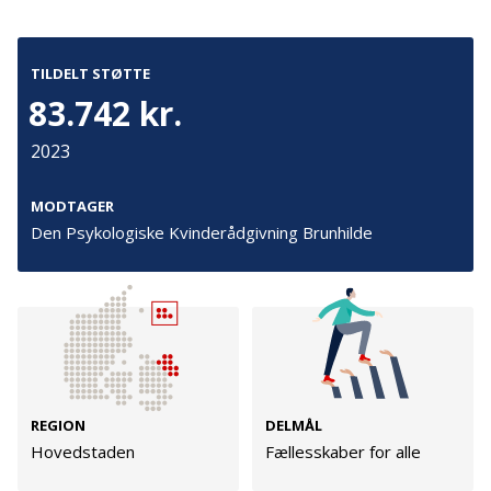
Cookies
Persondata
TILDELT STØTTE
Vilkår
83.742 kr.
2023
Følg os
MODTAGER
TryghedsGruppen
Den Psykologiske Kvinderådgivning Brunhilde
Facebook
LinkedIn
TrygFonden
REGION
DELMÅL
Facebook
LinkedIn
Hovedstaden
Fællesskaber for alle