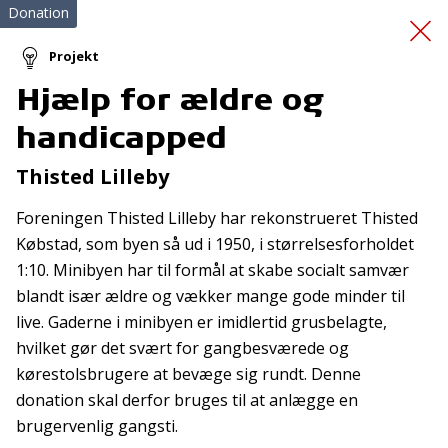
Donation
Projekt
Hjælp for ældre og
Redningsveste
handicapped
Thisted Lilleby
Foreningen Thisted Lilleby har rekonstrueret Thisted
Købstad, som byen så ud i 1950, i størrelsesforholdet
1:10. Minibyen har til formål at skabe socialt samvær
blandt især ældre og vækker mange gode minder til
Tilmeld nyhedsbrev
live. Gaderne i minibyen er imidlertid grusbelagte,
De seneste nyheder om TrygFondens og TryghedsGruppens
hvilket gør det svært for gangbesværede og
aktiviteter direkte i din indbakke.
kørestolsbrugere at bevæge sig rundt. Denne
donation skal derfor bruges til at anlægge en
Tilmeld
brugervenlig gangsti.