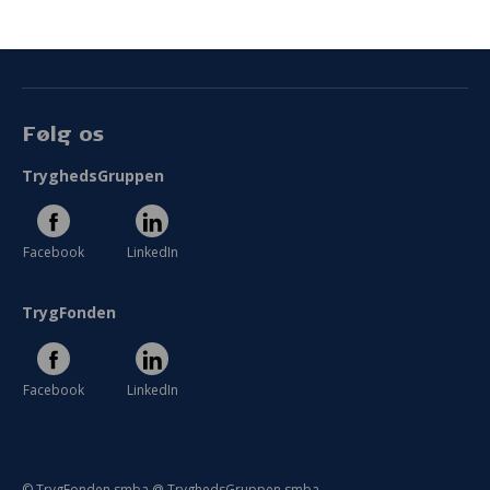
Persondata
Vilkår
Følg os
TryghedsGruppen
Facebook
LinkedIn
TrygFonden
Facebook
LinkedIn
© TrygFonden smba @ TryghedsGruppen smba.