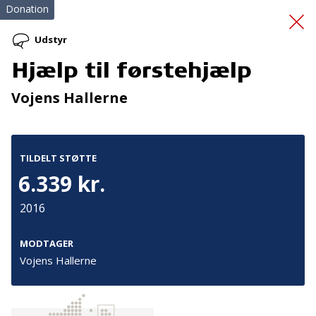
Donation
Udstyr
Hjælp til førstehjælp
Sproggaven
Vojens Hallerne
TILDELT STØTTE
6.339 kr.
2016
Tilmeld nyhedsbrev
De seneste nyheder om TrygFondens og TryghedsGruppens
MODTAGER
aktiviteter direkte i din indbakke.
Vojens Hallerne
Tilmeld