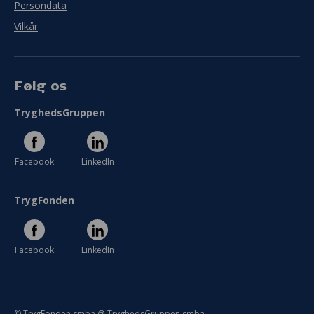
Persondata
Vilkår
Følg os
TryghedsGruppen
Facebook
LinkedIn
TrygFonden
Facebook
LinkedIn
© TrygFonden smba @ TryghedsGruppen smba.