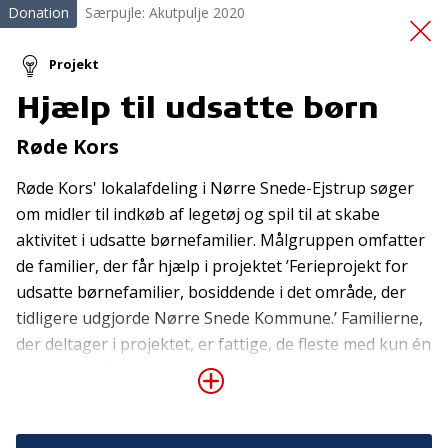
Donation
Særpujle: Akutpulje 2020
Projekt
Hjælp til udsatte børn
Klinik for Intensiv
Røde Kors
Livsstil
Røde Kors' lokalafdeling i Nørre Snede-Ejstrup søger
om midler til indkøb af legetøj og spil til at skabe
aktivitet i udsatte børnefamilier. Målgruppen omfatter
de familier, der får hjælp i projektet ’Ferieprojekt for
udsatte børnefamilier, bosiddende i det område, der
tidligere udgjorde Nørre Snede Kommune.’ Familierne,
der deltager i projektet, er fattige, de fleste med kun én
Tilmeld nyhedsbrev
forsørger på en kontanthjælpslignende indtægt eller
De seneste nyheder om TrygFondens og TryghedsGruppens
flexjob. De fleste har udover fattigdom andre
aktiviteter direkte i din indbakke.
problemer, mange af børnene har adfærds- og/eller
indlæringsvanskeligheder. For disse familier rammer