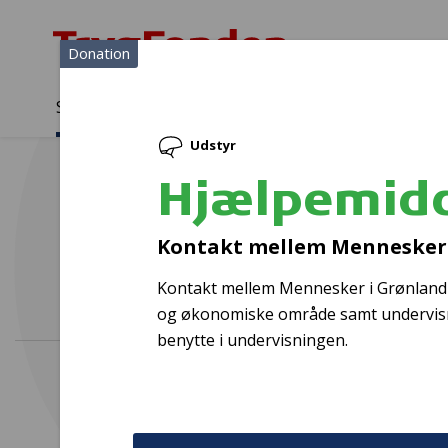
Donation
Sådan støtter vi
Medlemmer
Viden
Udstyr
Sådan støtter vi
Forside
...
Projekter og donationer
Hjælpemiddel
Hjælpemid
Kontakt mellem Mennesker 
Kontakt mellem Mennesker i Grønland er 
og økonomiske område samt undervisni
benytte i undervisningen.