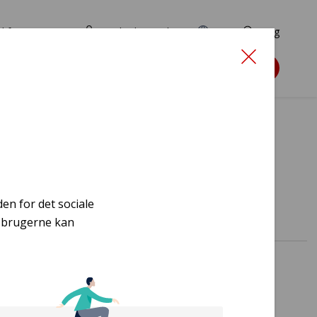
d for ansøgere
TryghedsPortalen
EN
Søg
Søg støtte
en for det sociale
m brugerne kan