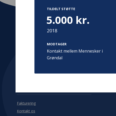
TILDELT STØTTE
5.000 kr.
2018
Kontakt
Adress
Hummeltoft
MODTAGER
TrygFonden
2830 Virum
Kontakt mellem Mennesker i
T:
45 26 08 00
Denmark
Grøndal
info@trygfonden.dk
Vis vej herti
TryghedsGruppen
T:
45 26 08 26
info@tryghedsgruppen.dk
Fakturering
Kontakt os