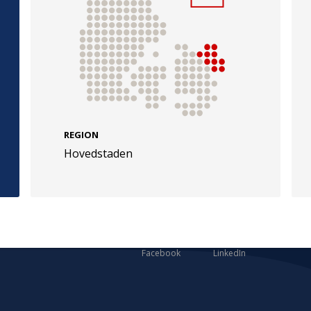
e
Følg os
evej 49
TryghedsGruppen
REGION
Hovedstaden
Facebook
LinkedIn
l
TrygFonden
Facebook
LinkedIn