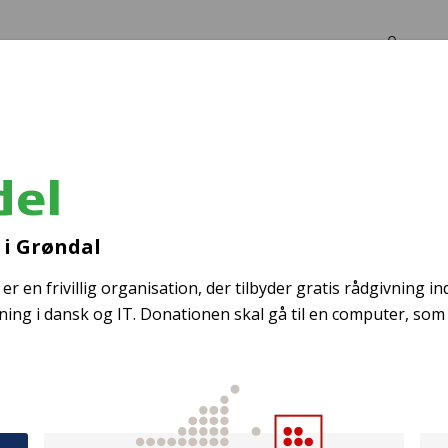
Log in
Om os
del
Redningsveste
i Grøndal
en frivillig organisation, der tilbyder gratis rådgivning ind
ng i dansk og IT. Donationen skal gå til en computer, so