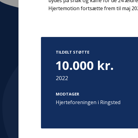
bydes på snak og kaffe for de 24 ældr
Hjertemotion fortsætte frem til maj 20
Kontakt
Adress
Hummeltoft
TILDELT STØTTE
TrygFonden
2830 Virum
10.000 kr.
T:
45 26 08 00
Denmark
info@trygfonden.dk
Vis vej herti
2022
TryghedsGruppen
T:
45 26 08 26
MODTAGER
info@tryghedsgruppen.dk
Hjerteforeningen i Ringsted
Fakturering
Kontakt os