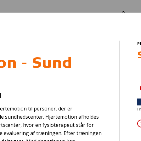
Log in
Om os
P
l
on - Sund
YS PÅ - med Ludv
d
ertemotion til personer, der er
I
le sundhedscenter. Hjertemotion afholdes
scenter, hvor en fysioterapeut står for
de evaluering af træningen. Efter træningen