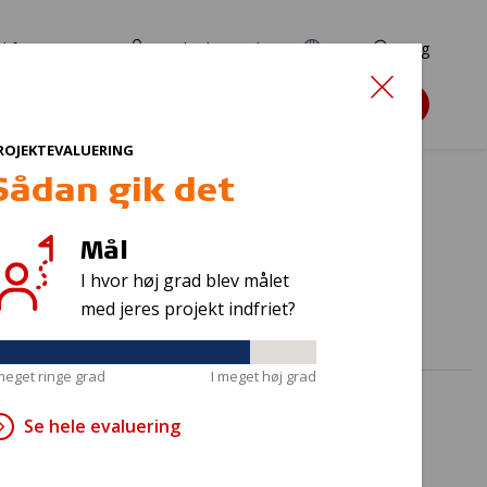
d for ansøgere
TryghedsPortalen
EN
Søg
Søg støtte
ROJEKTEVALUERING
Sådan gik det
Mål
ig"
I hvor høj grad blev målet
med jeres projekt indfriet?
 meget ringe grad
I meget høj grad
Se hele evaluering