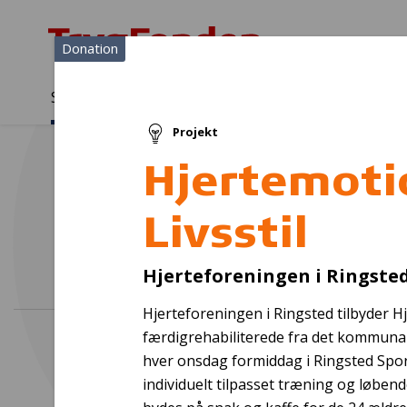
Donation
Sådan støtter vi
Medlemmer
Viden
Projekt
Sådan støtter vi
Forside
...
Projekter og donationer
Hjertemotion - Sund Livssti
Hjertemoti
Livsstil
"L
Hjerteforeningen i Ringste
Hjerteforeningen i Ringsted tilbyder Hj
færdigrehabiliterede fra det kommuna
hver onsdag formiddag i Ringsted Sport
individuelt tilpasset træning og løben