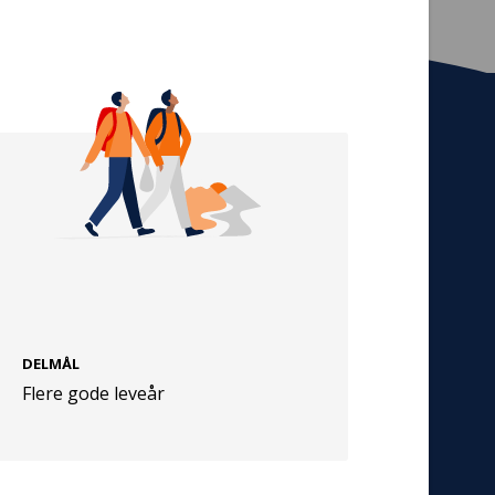
Tilmeld nyhedsbrev
De seneste nyheder om TrygFondens og
TryghedsGruppens aktiviteter direkte i din
indbakke.
Tilmeld
DELMÅL
Cookies
Flere gode leveår
Persondata
Vilkår