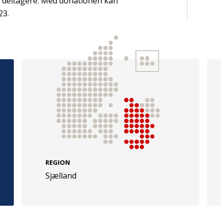
e deltagere. Med donationen kan
23.
e
Følg os
evej 49
TryghedsGruppen
Facebook
LinkedIn
l
TrygFonden
REGION
Sjælland
Facebook
LinkedIn