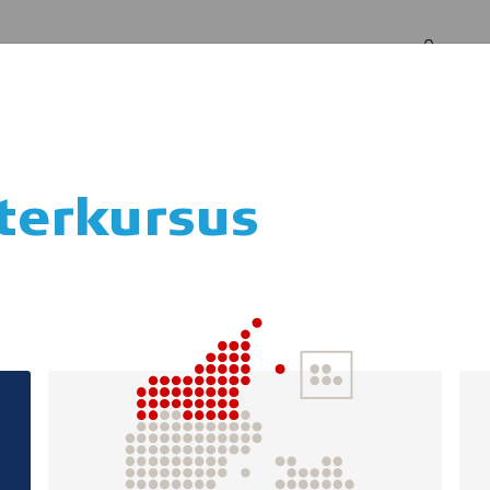
Log in
Om os
terkursus
COVERY BULLS Gi