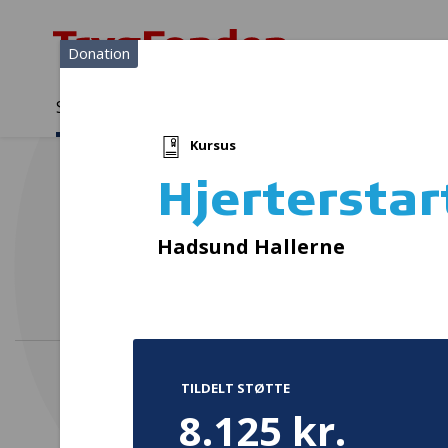
Donation
Sådan støtter vi
Medlemmer
Viden
Kursus
Sådan støtter vi
Forside
...
Projekter og donationer
Hjerterstarterkursus
Hjerterstar
RE
Hadsund Hallerne
TILDELT STØTTE
8.125 kr.