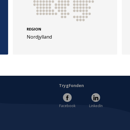
REGION
Nordjylland
e
Følg os
evej 49
TryghedsGruppen
Facebook
LinkedIn
l
TrygFonden
Facebook
LinkedIn