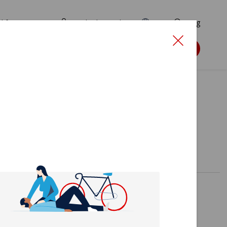
d for ansøgere
TryghedsPortalen
EN
Søg
Søg støtte
rls