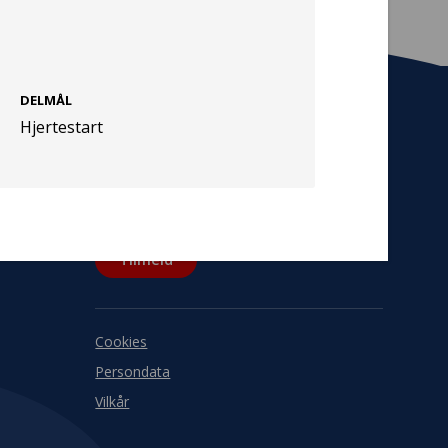
DELMÅL
Hjertestart
Tilmeld nyhedsbrev
De seneste nyheder om TrygFondens og
TryghedsGruppens aktiviteter direkte i din
indbakke.
Tilmeld
Cookies
Persondata
Vilkår