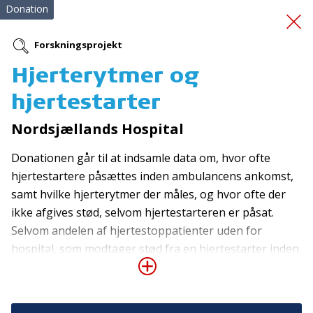
Donation
Forskningsprojekt
Hjerterytmer og
Projekt Følgeven
hjertestarter
Nordsjællands Hospital
Donationen går til at indsamle data om, hvor ofte
hjertestartere påsættes inden ambulancens ankomst,
samt hvilke hjerterytmer der måles, og hvor ofte der
ikke afgives stød, selvom hjertestarteren er påsat.
Tilmeld nyhedsbrev
Selvom andelen af hjertestoppatienter uden for
De seneste nyheder om TrygFondens og TryghedsGruppens
hospital, som modtager stød fra en hjertestarter inden
aktiviteter direkte i din indbakke.
ambulanceankomst, er steget fra 1,4 pct. i 2001 til 8,7
pct. i 2020, forbliver andelen af patienter med
Tilmeld
hjertestop i eget hjem, som stødes før ambulancens