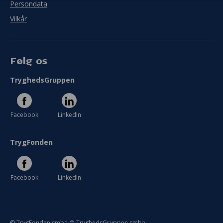
Persondata
Mål
Vilkår
I hvor høj grad blev målet med jeres projekt
indfriet?
Følg os
I meget ringe grad
I meget høj grad
TryghedsGruppen
Se hele evaluering
Facebook
LinkedIn
TrygFonden
Facebook
LinkedIn
© TrygFonden smba @ TryghedsGruppen smba.