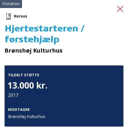
Donation
Kursus
Hjertestarteren /
Kvalitet i Neurologisk
førstehjælp
Rehab
Brønshøj Kulturhus
TILDELT STØTTE
13.000 kr.
2017
Tilmeld nyhedsbrev
De seneste nyheder om TrygFondens og TryghedsGruppens
MODTAGER
aktiviteter direkte i din indbakke.
Brønshøj Kulturhus