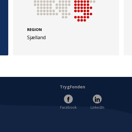
REGION
Sjælland
e
Følg os
evej 49
TryghedsGruppen
Facebook
LinkedIn
l
TrygFonden
Facebook
LinkedIn