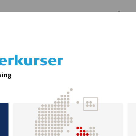
Log in
Om os
erkurser
Ukraine20
ning