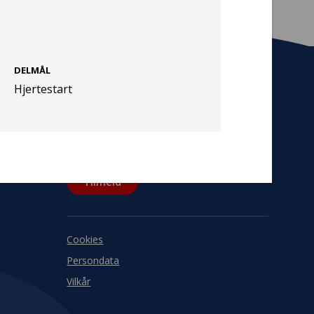
DELMÅL
Hjertestart
Tilmeld nyhedsbrev
De seneste nyheder om TrygFondens og
TryghedsGruppens aktiviteter direkte i din
indbakke.
Tilmeld
Cookies
Persondata
Vilkår