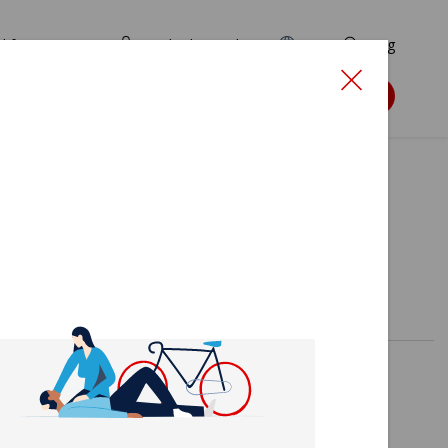
d for ansøgere
TryghedsPortalen
EN
Søg
Søg støtte