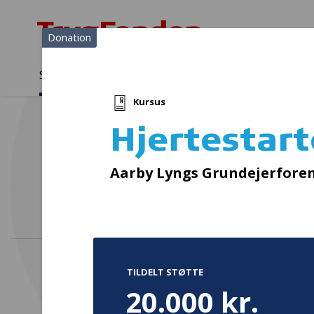
Donation
Sådan støtter vi
Medlemmer
Viden
Kursus
Sådan støtter vi
Forside
...
Projekter og donationer
Hjertestarterkurser
Hjertestart
Aarby Lyngs Grundejerfore
TILDELT STØTTE
20.000 kr.