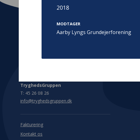
2018
MODTAGER
Aarby Lyngs Grundejerforening
Kontakt
Adress
Hummeltoft
TrygFonden
2830 Virum
T:
45 26 08 00
Denmark
info@trygfonden.dk
Vis vej herti
TryghedsGruppen
T:
45 26 08 26
info@tryghedsgruppen.dk
Fakturering
Kontakt os