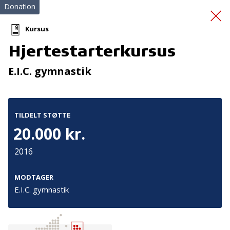
Donation
Kursus
Hjertestarterkursus
En tryg overgang -
E.I.C. gymnastik
onboarding
TILDELT STØTTE
20.000 kr.
2016
Tilmeld nyhedsbrev
MODTAGER
E.I.C. gymnastik
De seneste nyheder om TrygFondens og TryghedsGruppens
aktiviteter direkte i din indbakke.