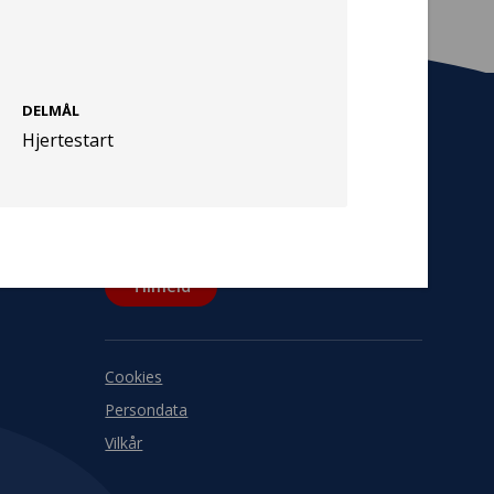
DELMÅL
Hjertestart
Tilmeld nyhedsbrev
De seneste nyheder om TrygFondens og
TryghedsGruppens aktiviteter direkte i din
indbakke.
Tilmeld
Cookies
Persondata
Vilkår