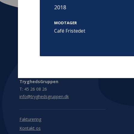
2018
MODTAGER
Café Fristedet
Kontakt
Adress
Hummeltoft
TrygFonden
2830 Virum
T:
45 26 08 00
Denmark
info@trygfonden.dk
Vis vej herti
TryghedsGruppen
T:
45 26 08 26
info@tryghedsgruppen.dk
Fakturering
Kontakt os