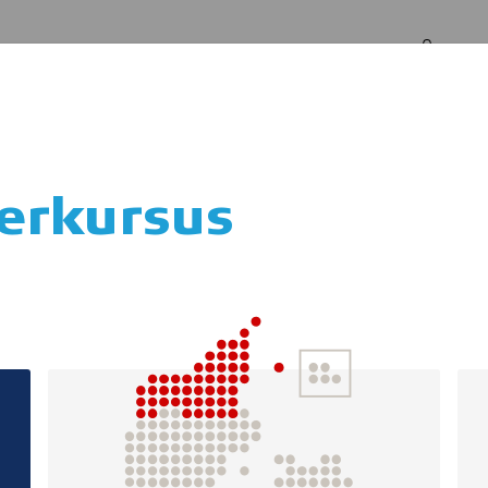
Log in
Om os
terkursus
Svømmeveste