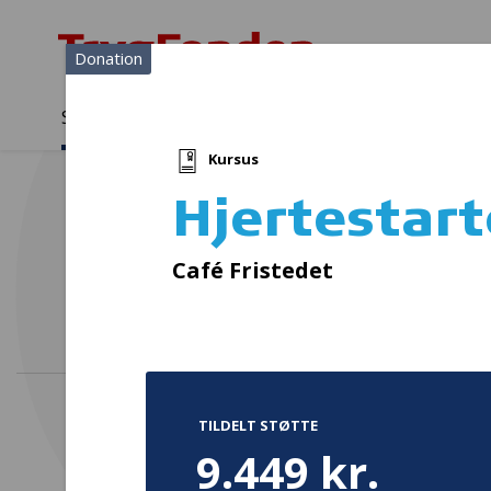
Donation
Sådan støtter vi
Medlemmer
Viden
Kursus
Sådan støtter vi
Forside
...
Projekter og donationer
Hjertestarterkursus
Hjertestar
Café Fristedet
TILDELT STØTTE
9.449 kr.