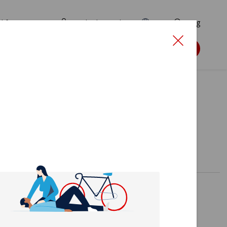
d for ansøgere
TryghedsPortalen
EN
Søg
Søg støtte