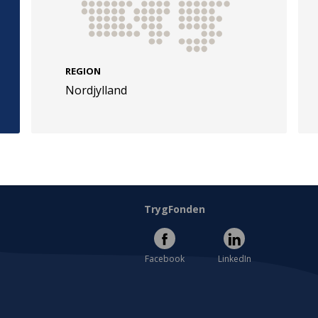
REGION
Nordjylland
e
Følg os
evej 49
TryghedsGruppen
Facebook
LinkedIn
l
TrygFonden
Facebook
LinkedIn