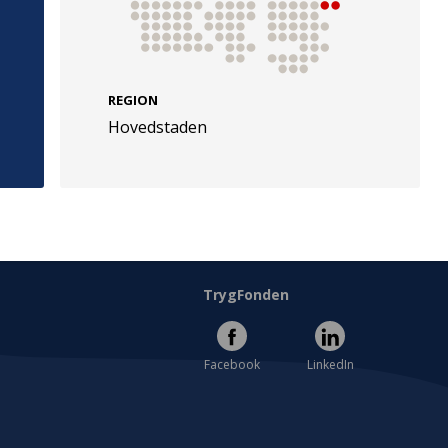
REGION
Hovedstaden
e
Følg os
evej 49
TryghedsGruppen
Facebook
LinkedIn
l
TrygFonden
Facebook
LinkedIn