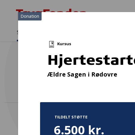
Donation
Sådan støtter vi
Medlemmer
Viden
Kursus
Sådan støtter vi
Forside
...
Projekter og donationer
Hjertestarterkursus
Hjertestar
Ældre Sagen i Rødovre
TILDELT STØTTE
6.500 kr.