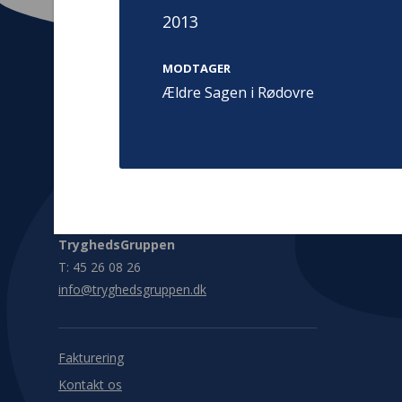
2013
MODTAGER
Ældre Sagen i Rødovre
Kontakt
Adress
Hummeltoft
TrygFonden
2830 Virum
T:
45 26 08 00
Denmark
info@trygfonden.dk
Vis vej herti
TryghedsGruppen
T:
45 26 08 26
info@tryghedsgruppen.dk
Fakturering
Kontakt os