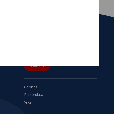
Tilmeld nyhedsbrev
De seneste nyheder om TrygFondens og
TryghedsGruppens aktiviteter direkte i din
indbakke.
Tilmeld
Cookies
Persondata
Vilkår