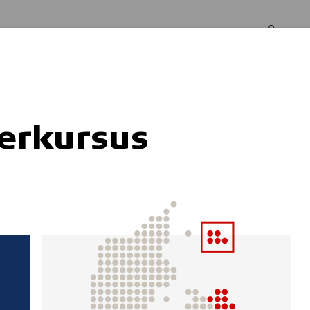
Log in
Om os
terkursus
Skolen for alle