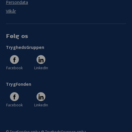
Persondata
Vilkår
Følg os
TryghedsGruppen
Facebook
LinkedIn
TrygFonden
Facebook
LinkedIn
© TrygFonden smba @ TryghedsGruppen smba.