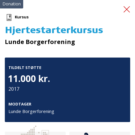
Donation
Kursus
Hjertestarterkursus
En god start på livet
Lunde Borgerforening
TILDELT STØTTE
11.000 kr.
2017
Tilmeld nyhedsbrev
De seneste nyheder om TrygFondens og TryghedsGruppens
MODTAGER
aktiviteter direkte i din indbakke.
Lunde Borgerforening
Tilmeld