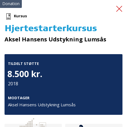
Donation
Kursus
Hjertestarterkursus
Hjertestarterkursus
Aksel Hansens Udstykning Lumsås
TILDELT STØTTE
8.500 kr.
2018
Tilmeld nyhedsbrev
De seneste nyheder om TrygFondens og TryghedsGruppens
MODTAGER
aktiviteter direkte i din indbakke.
Aksel Hansens Udstykning Lumsås
Tilmeld