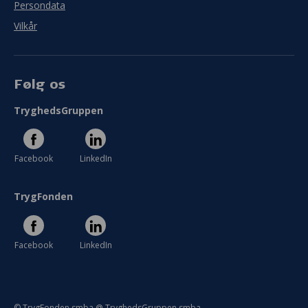
Persondata
Vilkår
Følg os
TryghedsGruppen
Facebook
LinkedIn
TrygFonden
Facebook
LinkedIn
© TrygFonden smba @ TryghedsGruppen smba.