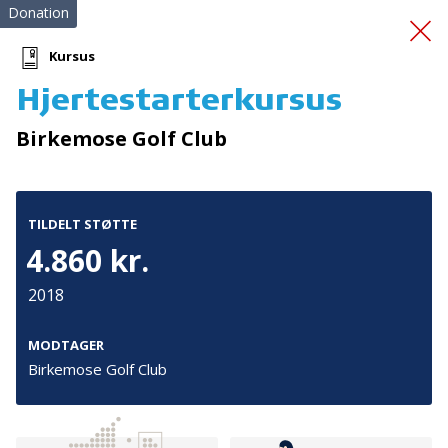
Donation
Kursus
Hjertestarterkursus
WIFI dukker HLR
Birkemose Golf Club
TILDELT STØTTE
4.860 kr.
2018
Tilmeld nyhedsbrev
De seneste nyheder om TrygFondens og TryghedsGruppens
MODTAGER
aktiviteter direkte i din indbakke.
Birkemose Golf Club
Tilmeld