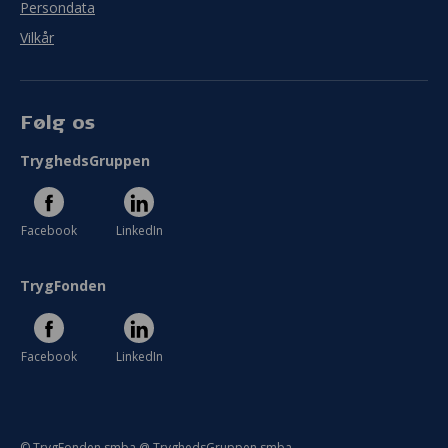
Persondata
Vilkår
Følg os
TryghedsGruppen
Facebook
LinkedIn
TrygFonden
Facebook
LinkedIn
© TrygFonden smba @ TryghedsGruppen smba.