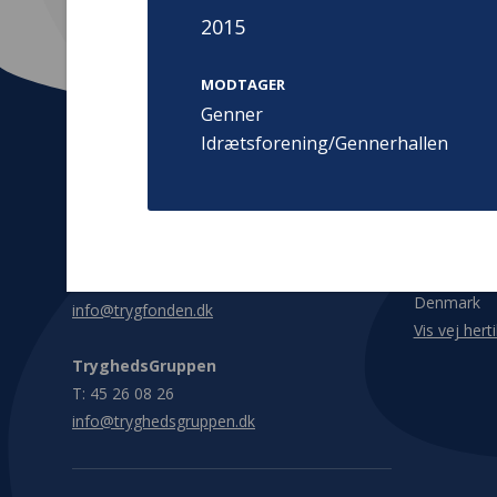
2015
MODTAGER
Genner
Idrætsforening/Gennerhallen
Kontakt
Adress
Hummeltoft
TrygFonden
2830 Virum
T:
45 26 08 00
Denmark
info@trygfonden.dk
Vis vej herti
TryghedsGruppen
T:
45 26 08 26
info@tryghedsgruppen.dk