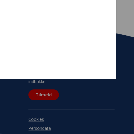
Tilmeld nyhedsbrev
De seneste nyheder om TrygFondens og
TryghedsGruppens aktiviteter direkte i din
indbakke.
Tilmeld
Cookies
Persondata