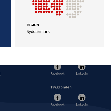
REGION
Syddanmark
e
Følg os
evej 49
TryghedsGruppen
Facebook
LinkedIn
l
TrygFonden
Facebook
LinkedIn