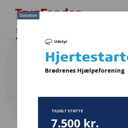
Donation
Sådan støtter vi
Medlemmer
Viden
Udstyr
Sådan støtter vi
Forside
...
Projekter og donationer
Hjertestarterskab
Hjertestar
In
Brødrenes Hjælpeforening
TILDELT STØTTE
7.500 kr.