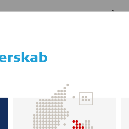
Log in
Om os
terskab
dkøb af cykelhje