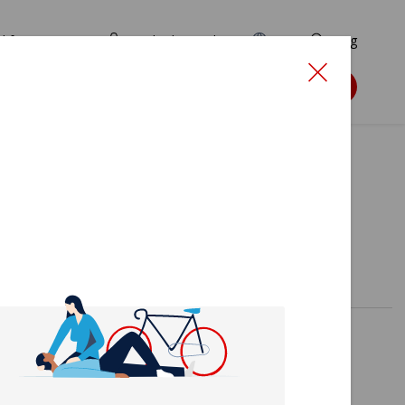
d for ansøgere
TryghedsPortalen
EN
Søg
Søg støtte
lme