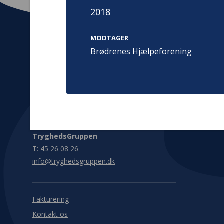
2018
MODTAGER
Brødrenes Hjælpeforening
Kontakt
Adress
Hummeltoft
TrygFonden
2830 Virum
T:
45 26 08 00
Denmark
info@trygfonden.dk
Vis vej herti
TryghedsGruppen
T:
45 26 08 26
info@tryghedsgruppen.dk
Fakturering
Kontakt os