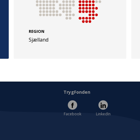
REGION
Sjælland
e
Følg os
evej 49
TryghedsGruppen
Facebook
LinkedIn
l
TrygFonden
Facebook
LinkedIn