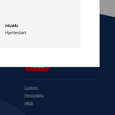
DELMÅL
Hjertestart
Tilmeld nyhedsbrev
De seneste nyheder om TrygFondens og
TryghedsGruppens aktiviteter direkte i din
indbakke.
Tilmeld
Cookies
Persondata
Vilkår