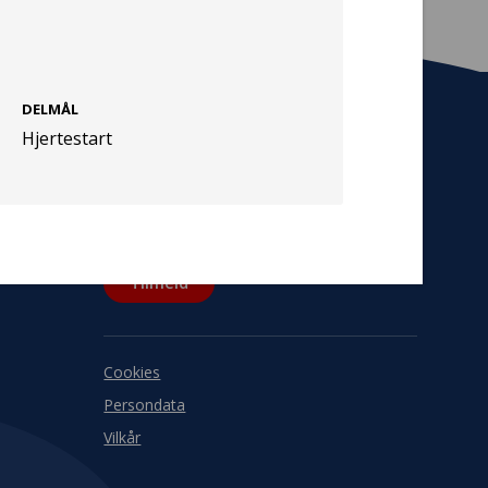
DELMÅL
Hjertestart
Tilmeld nyhedsbrev
De seneste nyheder om TrygFondens og
TryghedsGruppens aktiviteter direkte i din
indbakke.
Tilmeld
Cookies
Persondata
Vilkår