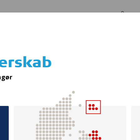
Log in
Om os
terskab
dkøb af cykelhje
ngør