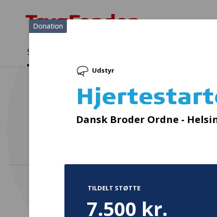
Donation
Sådan støtter vi
Medlemmer
Viden
Udstyr
Sådan støtter vi
Forside
...
Projekter og donationer
Hjertestarterskab
Hjertestar
in
Dansk Broder Ordne - Helsi
TILDELT STØTTE
7.500 kr.