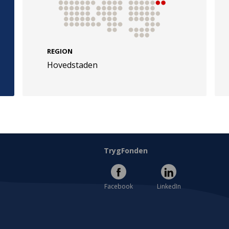
REGION
Hovedstaden
e
Følg os
evej 49
TryghedsGruppen
Facebook
LinkedIn
l
TrygFonden
Facebook
LinkedIn