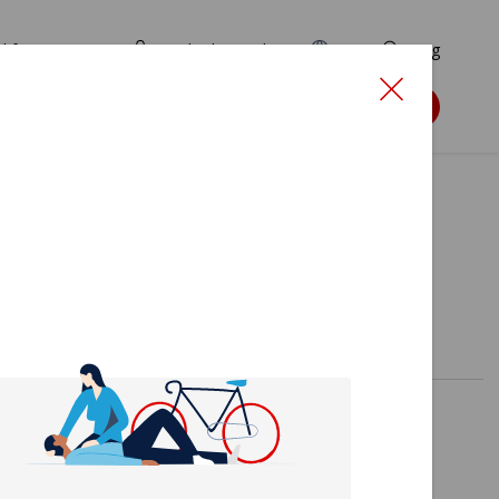
d for ansøgere
TryghedsPortalen
EN
Søg
Søg støtte
lme