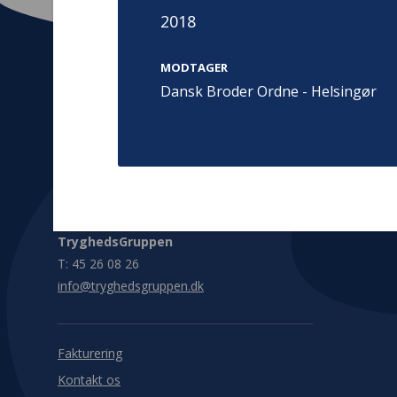
2018
MODTAGER
Dansk Broder Ordne - Helsingør
Kontakt
Adress
Hummeltoft
TrygFonden
2830 Virum
T:
45 26 08 00
Denmark
info@trygfonden.dk
Vis vej herti
TryghedsGruppen
T:
45 26 08 26
info@tryghedsgruppen.dk
Fakturering
Kontakt os