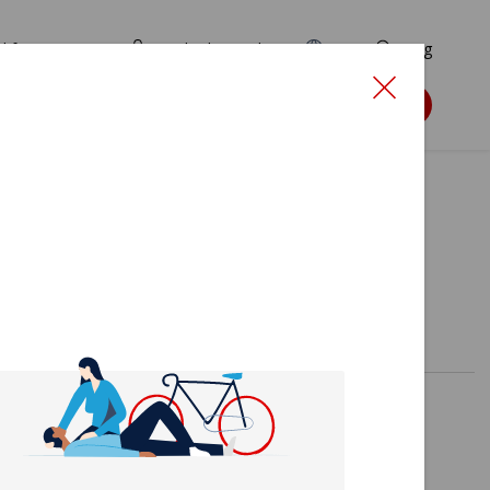
d for ansøgere
TryghedsPortalen
EN
Søg
Søg støtte
el