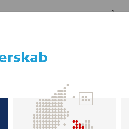
Log in
Om os
terskab
orbedring af trivs