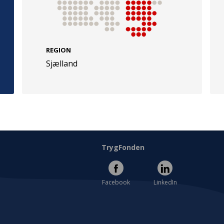
REGION
Sjælland
e
Følg os
evej 49
TryghedsGruppen
Facebook
LinkedIn
l
TrygFonden
Facebook
LinkedIn