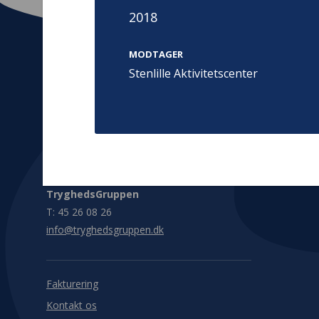
2018
MODTAGER
Stenlille Aktivitetscenter
Kontakt
Adress
Hummeltoft
TrygFonden
2830 Virum
T:
45 26 08 00
Denmark
info@trygfonden.dk
Vis vej herti
TryghedsGruppen
T:
45 26 08 26
info@tryghedsgruppen.dk
Fakturering
Kontakt os