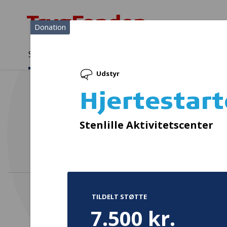
Donation
Sådan støtter vi
Medlemmer
Viden
Udstyr
Sådan støtter vi
Forside
...
Projekter og donationer
Hjertestarterskab
Hjertestar
F
Stenlille Aktivitetscenter
TILDELT STØTTE
7.500 kr.