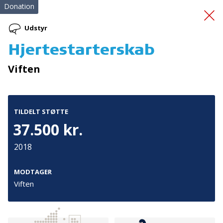
Donation
Udstyr
Hjertestarterskab
En tryg overgang -
Viften
onboarding
TILDELT STØTTE
37.500 kr.
2018
Tilmeld nyhedsbrev
MODTAGER
Viften
De seneste nyheder om TrygFondens og TryghedsGruppens
aktiviteter direkte i din indbakke.