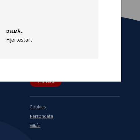
DELMÅL
Hjertestart
Tilmeld nyhedsbrev
De seneste nyheder om TrygFondens og
TryghedsGruppens aktiviteter direkte i din
indbakke.
Tilmeld
Cookies
Persondata
Vilkår