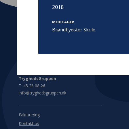
2018
MODTAGER
Brøndbyøster Skole
Kontakt
Adress
Hummeltoft
TrygFonden
2830 Virum
T:
45 26 08 00
Denmark
info@trygfonden.dk
Vis vej herti
TryghedsGruppen
T:
45 26 08 26
info@tryghedsgruppen.dk
Fakturering
Kontakt os