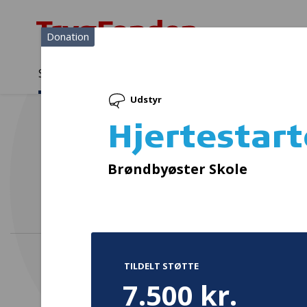
Donation
Sådan støtter vi
Medlemmer
Viden
Udstyr
Sådan støtter vi
Forside
...
Projekter og donationer
Hjertestarterskab
Hjertestar
Brøndbyøster Skole
TILDELT STØTTE
7.500 kr.