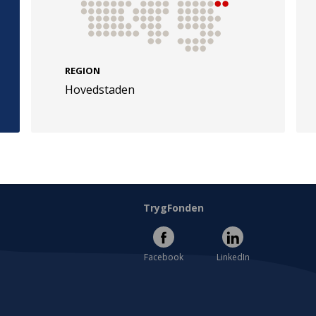
REGION
Hovedstaden
e
Følg os
evej 49
TryghedsGruppen
Facebook
LinkedIn
l
TrygFonden
Facebook
LinkedIn