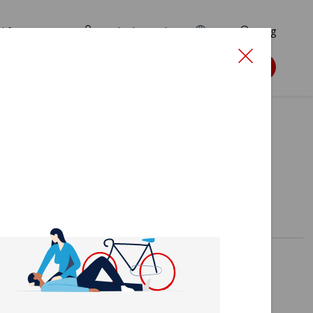
d for ansøgere
TryghedsPortalen
EN
Søg
Søg støtte