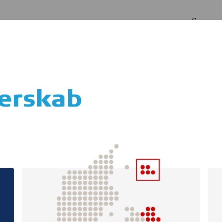
Log in
Om os
terskab
Sommerlejr