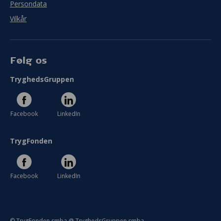
Persondata
Vilkår
Følg os
TryghedsGruppen
Facebook
LinkedIn
TrygFonden
Facebook
LinkedIn
© TrygFonden smba @ TryghedsGruppen smba.