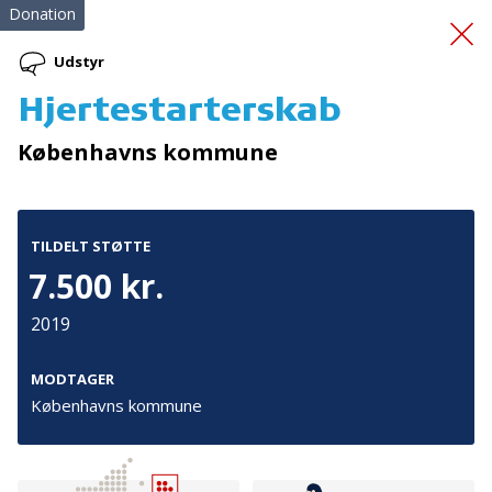
Donation
Udstyr
Hjertestarterskab
Sproggaven
Københavns kommune
TILDELT STØTTE
7.500 kr.
2019
Tilmeld nyhedsbrev
De seneste nyheder om TrygFondens og TryghedsGruppens
MODTAGER
aktiviteter direkte i din indbakke.
Københavns kommune
Tilmeld