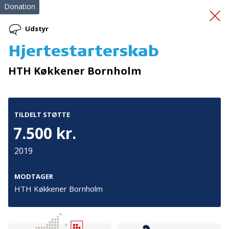
Donation
Udstyr
Hjertestarterskab
Implementation Matters
HTH Køkkener Bornholm
TILDELT STØTTE
7.500 kr.
2019
Tilmeld nyhedsbrev
De seneste nyheder om TrygFondens og TryghedsGruppens
MODTAGER
aktiviteter direkte i din indbakke.
HTH Køkkener Bornholm
Tilmeld