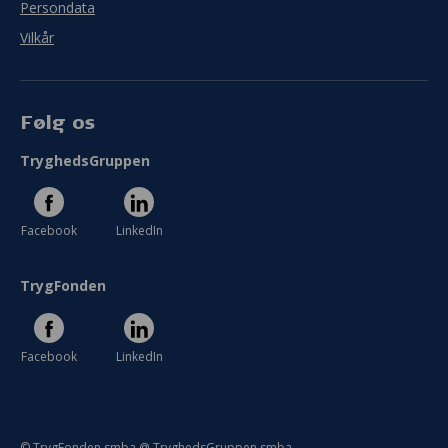
Persondata
Vilkår
Følg os
TryghedsGruppen
Facebook
LinkedIn
TrygFonden
Facebook
LinkedIn
© TrygFonden smba @ TryghedsGruppen smba.