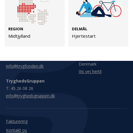
Tilmeld
REGION
DELMÅL
Midtjylland
Hjertestart
Kontakt
Adresse
Hummeltoftevej 49
TrygFonden
2830 Virum
T:
45 26 08 00
Denmark
info@trygfonden.dk
Vis vej hertil
TryghedsGruppen
T:
45 26 08 26
info@tryghedsgruppen.dk
Fakturering
Kontakt os