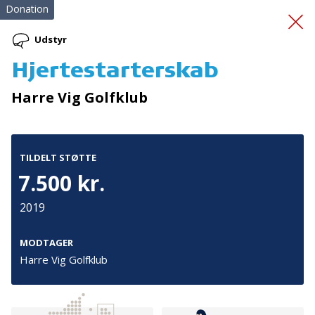
Donation
Udstyr
Hjertestarterskab
Førstehjælpskurser.
En
Harre Vig Golfklub
ungdomsårgang redder
liv
TILDELT STØTTE
7.500 kr.
2019
MODTAGER
Harre Vig Golfklub
Tilmeld nyhedsbrev
De seneste nyheder om TrygFondens og TryghedsGruppens
aktiviteter direkte i din indbakke.