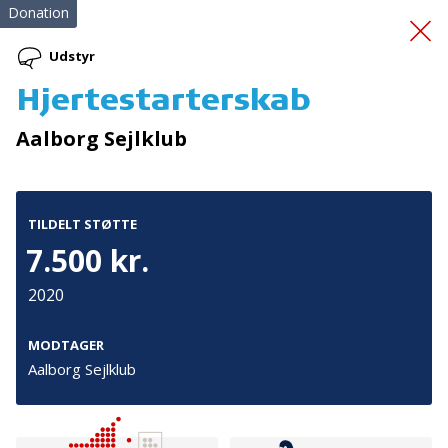
Donation
Udstyr
Hjertestarterskab
Sociale
Aalborg Sejlklub
færdigheder/oplevelser
TILDELT STØTTE
7.500 kr.
2020
Tilmeld nyhedsbrev
MODTAGER
Aalborg Sejlklub
De seneste nyheder om TrygFondens og TryghedsGruppens
aktiviteter direkte i din indbakke.