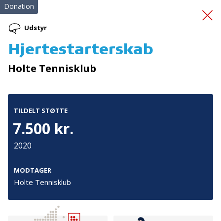
Donation
Udstyr
Hjertestarterskab
Førstehjælpskurser
(12)
Holte Tennisklub
TILDELT STØTTE
7.500 kr.
2020
Tilmeld nyhedsbrev
De seneste nyheder om TrygFondens og TryghedsGruppens
MODTAGER
aktiviteter direkte i din indbakke.
Holte Tennisklub
Tilmeld