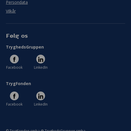
Persondata
Vilkår
Følg os
TryghedsGruppen
Facebook
LinkedIn
TrygFonden
Facebook
LinkedIn
© TrygFonden smba @ TryghedsGruppen smba.