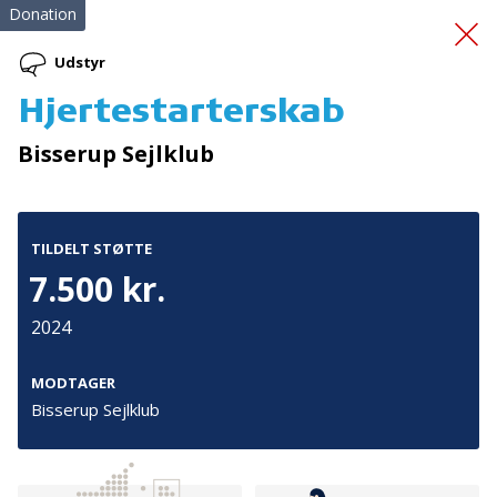
Donation
Udstyr
Hjertestarterskab
Familier med børn med
Bisserup Sejlklub
autisme
TILDELT STØTTE
7.500 kr.
2024
Tilmeld nyhedsbrev
MODTAGER
Bisserup Sejlklub
De seneste nyheder om TrygFondens og TryghedsGruppens
aktiviteter direkte i din indbakke.