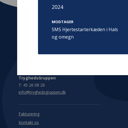
2024
MODTAGER
SMS Hjertestarterkæden i Hals
og omegn
Kontakt
Adress
Hummeltoft
TrygFonden
2830 Virum
T:
45 26 08 00
Denmark
info@trygfonden.dk
Vis vej herti
TryghedsGruppen
T:
45 26 08 26
info@tryghedsgruppen.dk
Fakturering
Kontakt os