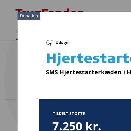
Donation
Sådan støtter vi
Medlemmer
Viden
Udstyr
Sådan støtter vi
Forside
...
Projekter og donationer
Hjertestartertræner
Hjertestar
SMS Hjertestarterkæden i 
TILDELT STØTTE
7.250 kr.