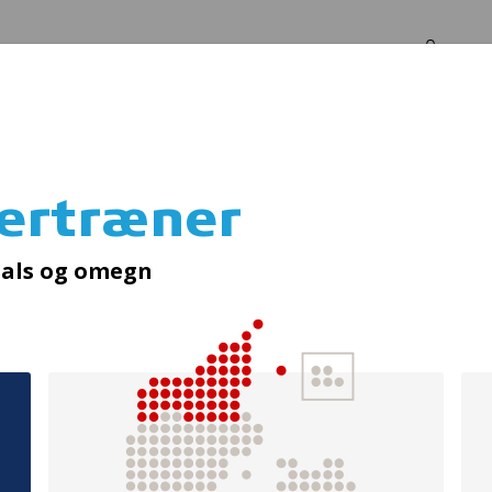
Log in
Om os
tertræner
Ung i Volley
Hals og omegn