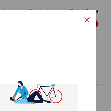
d for ansøgere
TryghedsPortalen
EN
Søg
Søg støtte