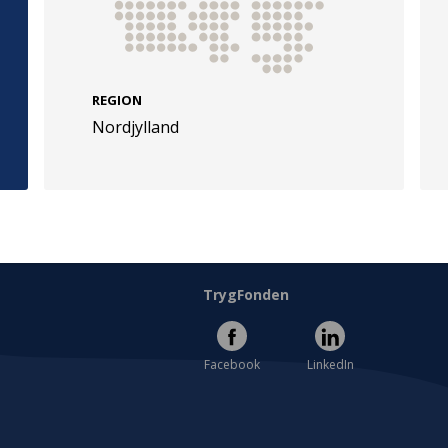
REGION
Nordjylland
e
Følg os
evej 49
TryghedsGruppen
Facebook
LinkedIn
l
TrygFonden
Facebook
LinkedIn