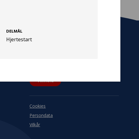
DELMÅL
Hjertestart
Tilmeld nyhedsbrev
De seneste nyheder om TrygFondens og
TryghedsGruppens aktiviteter direkte i din
indbakke.
Tilmeld
Cookies
Persondata
Vilkår