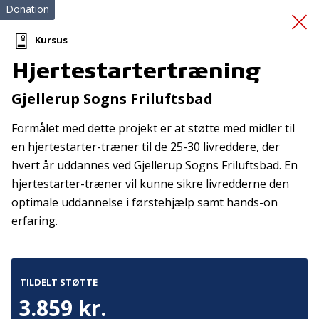
Donation
Kursus
Hjertestartertræning
Klinik for Intensiv
Gjellerup Sogns Friluftsbad
Livsstil
Formålet med dette projekt er at støtte med midler til
en hjertestarter-træner til de 25-30 livreddere, der
hvert år uddannes ved Gjellerup Sogns Friluftsbad. En
hjertestarter-træner vil kunne sikre livredderne den
optimale uddannelse i førstehjælp samt hands-on
erfaring.
Tilmeld nyhedsbrev
De seneste nyheder om TrygFondens og TryghedsGruppens
TILDELT STØTTE
aktiviteter direkte i din indbakke.
3.859 kr.