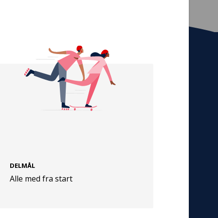
Tilmeld nyhedsbrev
De seneste nyheder om TrygFondens og
TryghedsGruppens aktiviteter direkte i din
indbakke.
Tilmeld
DELMÅL
Cookies
Alle med fra start
Persondata
Vilkår