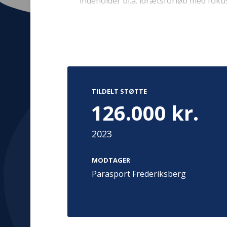
indeholder bl.a. idrætsforløb med fokus
den bringer børnenes og de unges komp
også være idrætsdage og -stævner, hvo
konkurrere mod andre skoler. Tilbudde
kommunerne.
Kontakt
Adress
Hummeltoft
TrygFonden
TILDELT STØTTE
2830 Virum
T:
45 26 08 00
126.000 kr.
Denmark
info@trygfonden.dk
Vis vej herti
2023
TryghedsGruppen
T:
45 26 08 26
MODTAGER
info@tryghedsgruppen.dk
Parasport Frederiksberg
Fakturering
Kontakt os