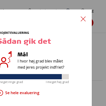
d for ansøgere
TryghedsPortalen
EN
Søg
Søg støtte
ROJEKTEVALUERING
Sådan gik det
Mål
bussen
I hvor høj grad blev målet
med jeres projekt indfriet?
 meget ringe grad
I meget høj grad
Se hele evaluering