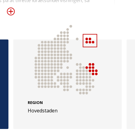
 på at tilrette idrætsundervisningen, så
etencer i spil og gør dem gode. Der vil
r eleverne kan prøve at spille og
t skal på sigt udbredes i samarbejde med
e
Følg os
evej 49
TryghedsGruppen
Facebook
LinkedIn
l
TrygFonden
REGION
Hovedstaden
Facebook
LinkedIn