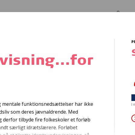
Log in
Om os
P
e!
isning...for
ed i mødet med 
g mentale funktionsnedsættelser har ikke
I
idsliv som deres jævnaldrende. Med
derfor tilbyde fire folkeskoler et forløb
andt særligt idrætslærere. Forløbet