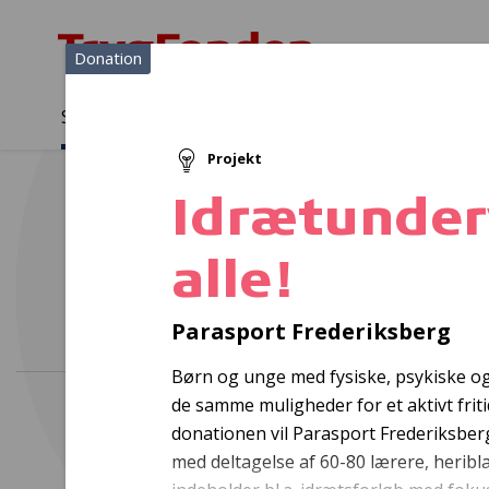
Donation
Sådan støtter vi
Medlemmer
Viden
Projekt
Sådan støtter vi
Forside
...
Projekter og donationer
Idrætundervisning...for all
Idrætunderv
alle!
Trygh
Parasport Frederiksberg
Børn og unge med fysiske, psykiske o
de samme muligheder for et aktivt frit
donationen vil Parasport Frederiksberg 
med deltagelse af 60-80 lærere, heribl