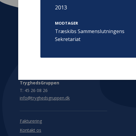
2013
MODTAGER
Træskibs Sammenslutningens
Sekretariat
Kontakt
Adress
Hummeltoft
TrygFonden
2830 Virum
T:
45 26 08 00
Denmark
info@trygfonden.dk
Vis vej herti
TryghedsGruppen
T:
45 26 08 26
info@tryghedsgruppen.dk
Fakturering
Kontakt os