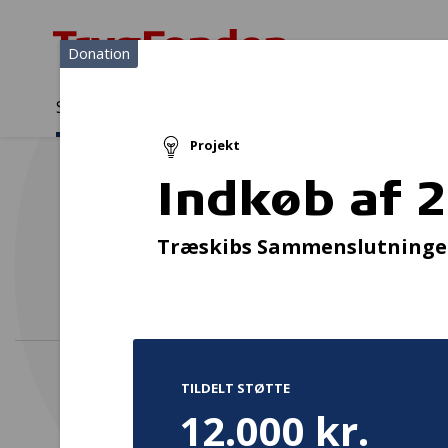
Donation
Sådan støtter vi
Medlemmer
Viden
Projekt
Sådan støtter vi
Forside
...
Projekter og donationer
Indkøb af 25 børnredning
Indkøb af 
Træskibs Sammenslutningen
TILDELT STØTTE
12.000 kr.