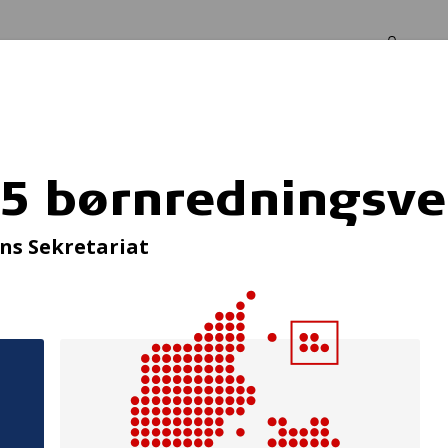
Log in
Om os
sveste
25 børnredningsve
Førstehjælpskursu
s Sekretariat