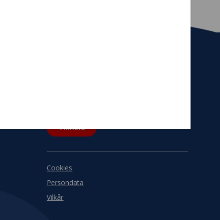
Tilmeld nyhedsbrev
De seneste nyheder om TrygFondens og
TryghedsGruppens aktiviteter direkte i din
indbakke.
Tilmeld
Cookies
Persondata
Vilkår