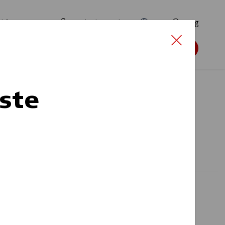
d for ansøgere
TryghedsPortalen
EN
Søg
Søg støtte
ste
s