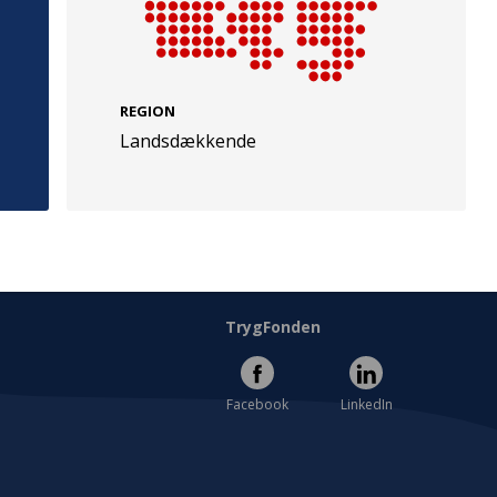
REGION
Landsdækkende
e
Følg os
evej 49
TryghedsGruppen
Facebook
LinkedIn
l
TrygFonden
Facebook
LinkedIn