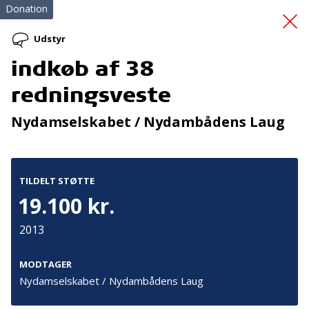
Donation
Udstyr
indkøb af 38
Familiecampingferie
redningsveste
2026
Nydamselskabet / Nydambådens Laug
TILDELT STØTTE
19.100 kr.
2013
Tilmeld nyhedsbrev
De seneste nyheder om TrygFondens og TryghedsGruppens
MODTAGER
aktiviteter direkte i din indbakke.
Nydamselskabet / Nydambådens Laug