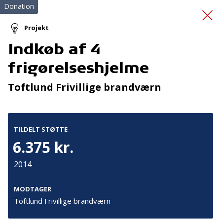
Donation
Projekt
Indkøb af 4
Førstehjælpskurser
(12)
frigørelseshjelme
Toftlund Frivillige brandværn
TILDELT STØTTE
6.375 kr.
Tilmeld nyhedsbrev
2014
De seneste nyheder om TrygFondens og TryghedsGruppens
aktiviteter direkte i din indbakke.
MODTAGER
Toftlund Frivillige brandværn
Tilmeld