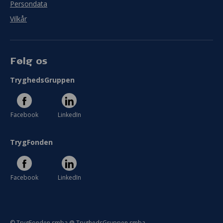
Persondata
Vilkår
Følg os
TryghedsGruppen
Facebook
LinkedIn
TrygFonden
Facebook
LinkedIn
© TrygFonden smba @ TryghedsGruppen smba.