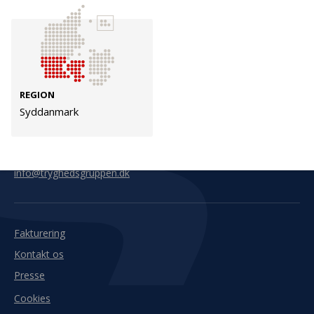
Kontakt
Adresse
Hummeltoftevej 49
TrygFonden
2830 Virum
T:
45 26 08 00
REGION
Denmark
info@trygfonden.dk
Syddanmark
Vis vej hertil
TryghedsGruppen
T:
45 26 08 26
info@tryghedsgruppen.dk
Fakturering
Kontakt os
Presse
Cookies