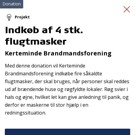
Donation
Projekt
Indkøb af 4 stk.
Svømmeveste til
flugtmasker
ungdomssejler
Kerteminde Brandmandsforening
Med denne donation vil Kerteminde
Brandmandsforening indkøbe fire såkaldte
flugtmasker, der skal bruges, når personer skal reddes
ud af brændende huse og røgfyldte lokaler. Røg svier i
hals og øjne, hvilket let kan give anledning til panik, og
Tilmeld nyhedsbrev
derfor er maskerne til stor hjælp i en
redningssituation.
De seneste nyheder om TrygFondens og TryghedsGruppens
aktiviteter direkte i din indbakke.