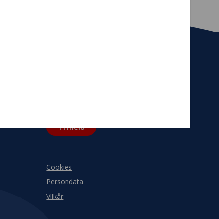
Tilmeld nyhedsbrev
De seneste nyheder om TrygFondens og
TryghedsGruppens aktiviteter direkte i din
indbakke.
Tilmeld
Cookies
Persondata
Vilkår