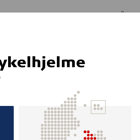
Log in
Om os
cykelhjelme
Sproggaven
e