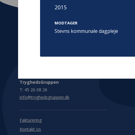
2015
MODTAGER
Stevns kommunale dagpleje
Kontakt
Adress
Hummeltoft
TrygFonden
2830 Virum
T:
45 26 08 00
Denmark
info@trygfonden.dk
Vis vej herti
TryghedsGruppen
T:
45 26 08 26
info@tryghedsgruppen.dk
Fakturering
Kontakt os