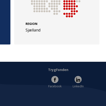
REGION
Sjælland
e
Følg os
evej 49
TryghedsGruppen
Facebook
LinkedIn
l
TrygFonden
Facebook
LinkedIn