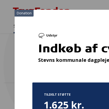
Donation
Sådan støtter vi
Medlemmer
Viden
Udstyr
Sådan støtter vi
Forside
...
Projekter og donationer
Indkøb af cykelhjelme
Indkøb af 
Stevns kommunale dagplej
TILDELT STØTTE
1.625 kr.