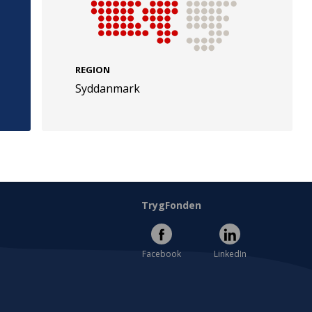
REGION
Syddanmark
e
Følg os
evej 49
TryghedsGruppen
Facebook
LinkedIn
l
TrygFonden
Facebook
LinkedIn