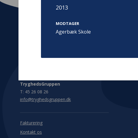
2013
MODTAGER
Agerbæk Skole
Kontakt
Adress
Hummeltoft
TrygFonden
2830 Virum
T:
45 26 08 00
Denmark
info@trygfonden.dk
Vis vej herti
TryghedsGruppen
T:
45 26 08 26
info@tryghedsgruppen.dk
Fakturering
Kontakt os