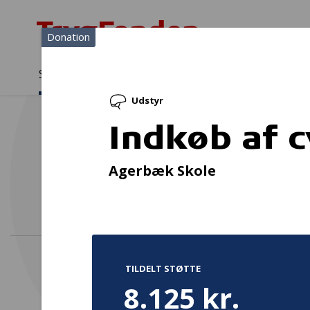
Donation
Sådan støtter vi
Medlemmer
Viden
Udstyr
Sådan støtter vi
Forside
...
Projekter og donationer
Indkøb af cykelhjelme
Indkøb af 
Kursu
Agerbæk Skole
TILDELT STØTTE
8.125 kr.