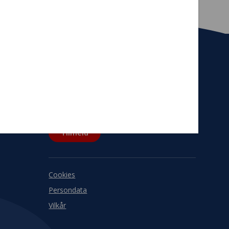
Tilmeld nyhedsbrev
De seneste nyheder om TrygFondens og
TryghedsGruppens aktiviteter direkte i din
indbakke.
Tilmeld
Cookies
Persondata
Vilkår