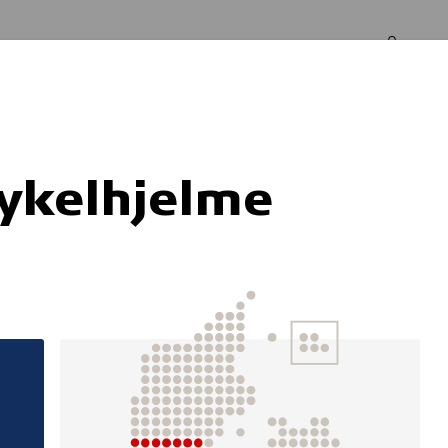
Log in
Om os
cykelhjelme
s i førstehjælp ti