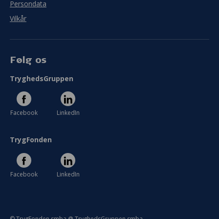
Persondata
Vilkår
Følg os
TryghedsGruppen
Facebook
LinkedIn
TrygFonden
Facebook
LinkedIn
© TrygFonden smba @ TryghedsGruppen smba.