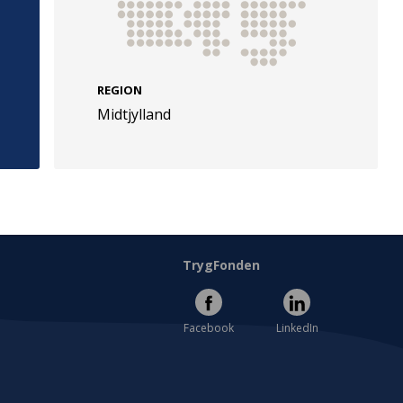
REGION
Midtjylland
e
Følg os
evej 49
TryghedsGruppen
Facebook
LinkedIn
l
TrygFonden
Facebook
LinkedIn