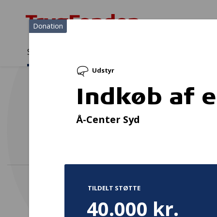
Donation
Sådan støtter vi
Medlemmer
Viden
Udstyr
Sådan støtter vi
Forside
...
Projekter og donationer
Indkøb af el-duo-handicap
Indkøb af 
Å-Center Syd
TILDELT STØTTE
40.000 kr.