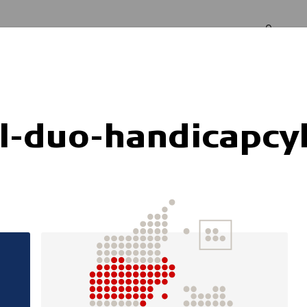
Log in
Om os
cykel
el-duo-handicapcy
Appetit på livet