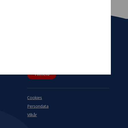
Tilmeld nyhedsbrev
De seneste nyheder om TrygFondens og
TryghedsGruppens aktiviteter direkte i din
indbakke.
Tilmeld
Cookies
Persondata
Vilkår