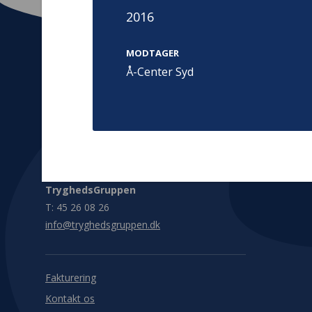
2016
MODTAGER
Å-Center Syd
Kontakt
Adress
Hummeltoft
TrygFonden
2830 Virum
T:
45 26 08 00
Denmark
info@trygfonden.dk
Vis vej herti
TryghedsGruppen
T:
45 26 08 26
info@tryghedsgruppen.dk
Fakturering
Kontakt os