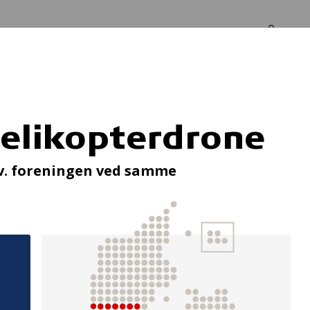
Log in
Om os
helikopterdrone
Kørestolscykel
iv. foreningen ved samme