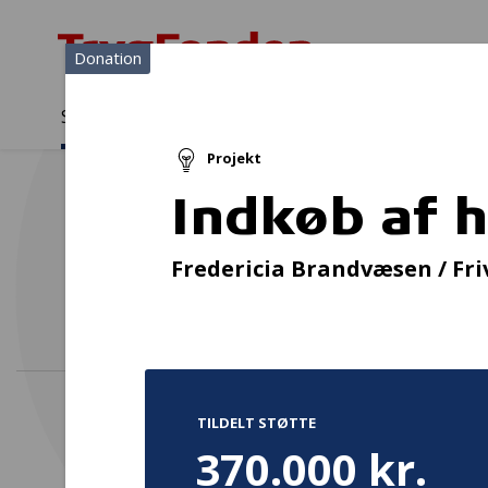
Donation
Sådan støtter vi
Medlemmer
Viden
Projekt
Sådan støtter vi
Forside
...
Projekter og donationer
Indkøb af helikopterdrone
Indkøb af 
Fredericia Brandvæsen / Fr
TILDELT STØTTE
370.000 kr.