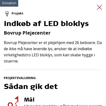
Donation
Projekt
Indkøb af LED bloklys
Beboerferie i Husum
Bovrup Plejecenter
nord
Bovrup Plejecenter er et plejehjem med 26 beboere. Da
de ikke må have levende lys, ønsker de at indkøbe
virkelighedstro LED bloklys, som kan skabe hygge i
stuerne.
PROJEKTEVALUERING
Tilmeld nyhedsbrev
Sådan gik det
De seneste nyheder om TrygFondens og TryghedsGruppens
aktiviteter direkte i din indbakke.
Mål