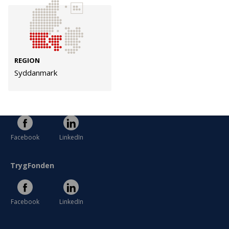
Cookies
Persondata
Vilkår
REGION
Syddanmark
Følg os
TryghedsGruppen
Facebook
LinkedIn
TrygFonden
Facebook
LinkedIn